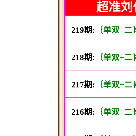
超准刘
219期:
｛单双+二
218期:
｛单双+二
217期:
｛单双+二
216期:
｛单双+二