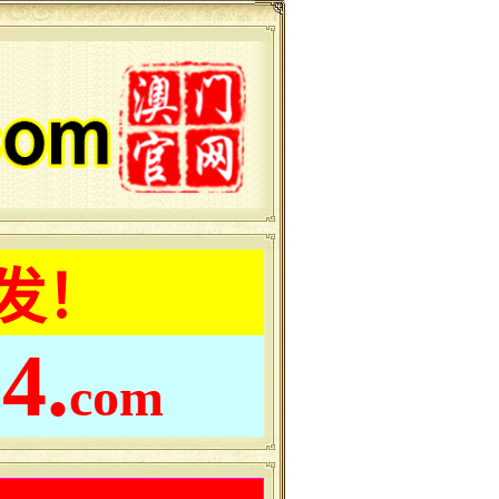
发！
4.
com